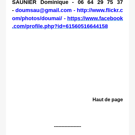
SAUNIER Dominique - 06 64 29 75 37
-
doumsau@gmail.com
-
http://www.flickr.c
om/photos/doumai/
-
https://www.facebook
.com/profile.php?id=61560516644158
Haut de page
------------------