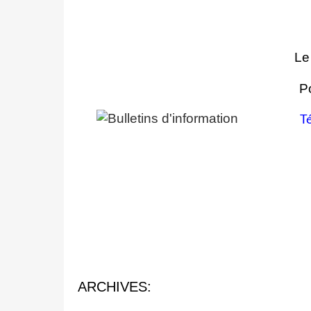
Le
Po
T
ARCHIVES: